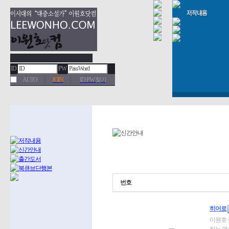
ID
PW
AUTO
JOIN
ID·PW 찾기
번호
히어로
이원호 